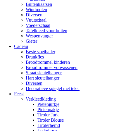
Buitenkaarsen
Windmolen
Diversen
Vuurschaal
Voederschaal
Tafelkleed voor buiten
Wespenvanger
Gieter
Cadeau
Beste voetballer
Drankfles
Broodtrommel kinderen
Broodtrommel volwassenen
Straat sleutelhanger
Hart sleutelhanger
Diversen
Decoratieve spiegel met tekst
Feest
Verkleedkleding
Pietenjurkje
Pietenpakje
Tiroler Jurk
Tiroler Blouse
Tirolerhemd
Lederhose