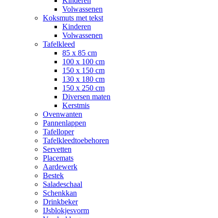
Kinderen
Volwassenen
Koksmuts met tekst
Kinderen
Volwassenen
Tafelkleed
85 x 85 cm
100 x 100 cm
150 x 150 cm
130 x 180 cm
150 x 250 cm
Diversen maten
Kerstmis
Ovenwanten
Pannenlappen
Tafelloper
Tafelkleedtoebehoren
Servetten
Placemats
Aardewerk
Bestek
Saladeschaal
Schenkkan
Drinkbeker
IJsblokjesvorm