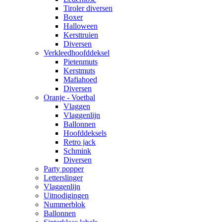
Tiroler diversen
Boxer
Halloween
Kersttruien
Diversen
Verkleedhoofddeksel
Pietenmuts
Kerstmuts
Mafiahoed
Diversen
Oranje - Voetbal
Vlaggen
Vlaggenlijn
Ballonnen
Hoofddeksels
Retro jack
Schmink
Diversen
Party popper
Letterslinger
Vlaggenlijn
Uitnodigingen
Nummerblok
Ballonnen