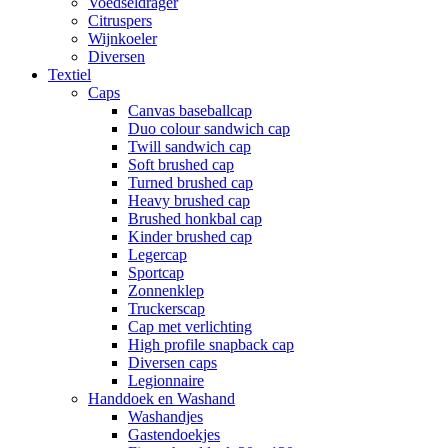
Voedseldrager
Citruspers
Wijnkoeler
Diversen
Textiel
Caps
Canvas baseballcap
Duo colour sandwich cap
Twill sandwich cap
Soft brushed cap
Turned brushed cap
Heavy brushed cap
Brushed honkbal cap
Kinder brushed cap
Legercap
Sportcap
Zonnenklep
Truckerscap
Cap met verlichting
High profile snapback cap
Diversen caps
Legionnaire
Handdoek en Washand
Washandjes
Gastendoekjes