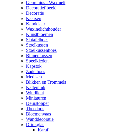
Geurchips - Waxmelt
Decoratief beeld
Decoratie
Kaarsen
Kandelaar
Waxinelichthouder
Kunstbloemen
Statafelhoes
Stoelkussen
Stoelkussenhoes
Binnenkussen
Speelkleden
Kapstok
Zadelhoes
Medisch
Blikken en Trommels
Kattenluik
Windlicht
Miniaturen
Deurstopper
Theedoos
Bloemenvaas
Wanddecoratie
Drinkglas
Karaf