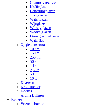
Champagneglazen
Koffieglazen
Longdrinkglazen
Theeglazen
Waterglazen
Wijnglazen
Whiskyglazen
Wodka glazen
Drinkglas met rietje
Waterfles
Opgietconsentraat
100 ml
150 ml
250 ml
500 ml
1 ltr
2,5 ltr
5 ltr
10 ltr
Diversen
Kroonluchter
Koeltas
Aroma Diffuser
Boeken
Vriendenboekje