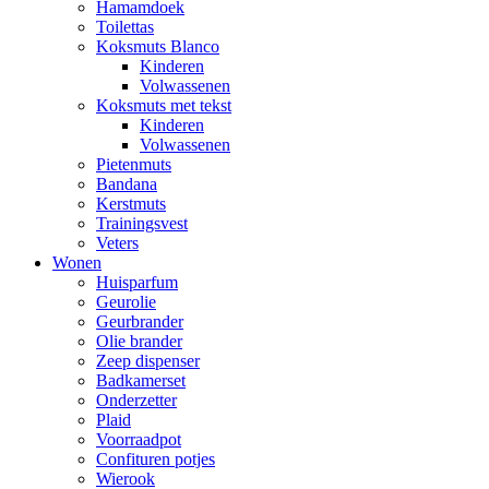
Hamamdoek
Toilettas
Koksmuts Blanco
Kinderen
Volwassenen
Koksmuts met tekst
Kinderen
Volwassenen
Pietenmuts
Bandana
Kerstmuts
Trainingsvest
Veters
Wonen
Huisparfum
Geurolie
Geurbrander
Olie brander
Zeep dispenser
Badkamerset
Onderzetter
Plaid
Voorraadpot
Confituren potjes
Wierook