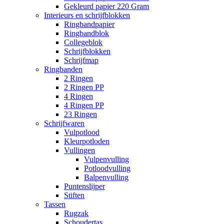
Gekleurd papier 220 Gram
Interieurs en schrijfblokken
Ringbandpapier
Ringbandblok
Collegeblok
Schrijfblokken
Schrijfmap
Ringbanden
2 Ringen
2 Ringen PP
4 Ringen
4 Ringen PP
23 Ringen
Schrijfwaren
Vulpotlood
Kleurpotloden
Vullingen
Vulpenvulling
Potloodvulling
Balpenvulling
Puntenslijper
Stiften
Tassen
Rugzak
Schoudertas