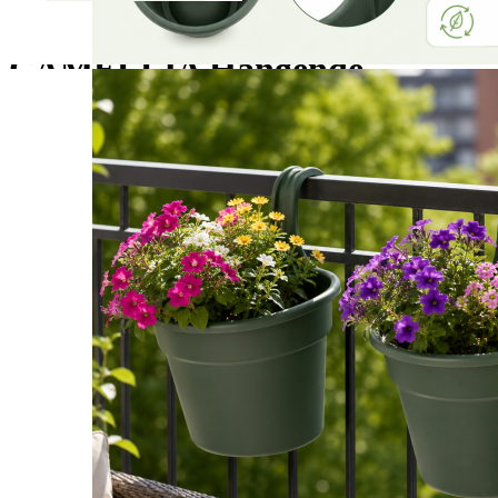
Ga naar het begin van de afbeeldingen-gallerij
CAMELLIA Hangende
Bloempot Balkon – Set van 2 –
3 Liter – Kunststof – Groen –
Balkonbak voor Reling, Hek of
Schutting – 28 x 20 x 24,5 cm
€ 14,99
Met deze
CAMELLIA hangende bloempotten
geef je jouw
balkon, dakterras of tuin binnen enkele minuten een sfeervolle
uitstraling.
EAN:
8718998062413
Aantal
Down
Up
In Winkelwagen