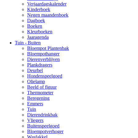
Verjaardagskalender
Kinderboek
Negen maandenboek
Dagboek
Boeken
Kleurboeken
Jaaragenda
Tuin - Buiten
Bloempot Plantenbak
Bloempothanger
Dierenverblijven
Plankdragers
Deurbel
Hondenspeelgoed
Olielamp
Beeld of figuur
Thermometer
Beregening
Emmers
Tuin
Dierendrinkbak
Vliegers
Buitenspeelgoed
Bloempotverhoger
Wasfakkel