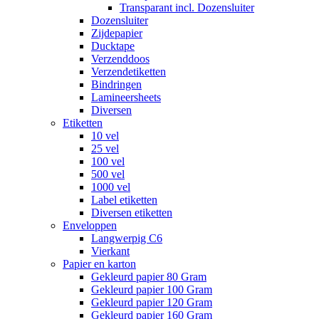
Transparant incl. Dozensluiter
Dozensluiter
Zijdepapier
Ducktape
Verzenddoos
Verzendetiketten
Bindringen
Lamineersheets
Diversen
Etiketten
10 vel
25 vel
100 vel
500 vel
1000 vel
Label etiketten
Diversen etiketten
Enveloppen
Langwerpig C6
Vierkant
Papier en karton
Gekleurd papier 80 Gram
Gekleurd papier 100 Gram
Gekleurd papier 120 Gram
Gekleurd papier 160 Gram