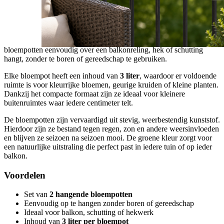
Beschrijving
Met deze
CAMELLIA hangende bloempotten
geef je jouw
balkon, dakterras of tuin binnen enkele minuten een sfeervolle
uitstraling. De geïntegreerde ophanghaak zorgt ervoor dat je de
bloempotten eenvoudig over een balkonreling, hek of schutting
hangt, zonder te boren of gereedschap te gebruiken.
Elke bloempot heeft een inhoud van
3 liter
, waardoor er voldoende
ruimte is voor kleurrijke bloemen, geurige kruiden of kleine planten.
Dankzij het compacte formaat zijn ze ideaal voor kleinere
buitenruimtes waar iedere centimeter telt.
De bloempotten zijn vervaardigd uit stevig, weerbestendig kunststof.
Hierdoor zijn ze bestand tegen regen, zon en andere weersinvloeden
en blijven ze seizoen na seizoen mooi. De groene kleur zorgt voor
een natuurlijke uitstraling die perfect past in iedere tuin of op ieder
balkon.
Voordelen
Set van
2 hangende bloempotten
Eenvoudig op te hangen zonder boren of gereedschap
Ideaal voor balkon, schutting of hekwerk
Inhoud van
3 liter per bloempot