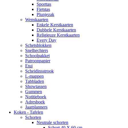
Sporttas
Fietstas
Plunjezak
Wenskaarten
Enkele Kerstkaarten
Dubbele Kerstkaarten
Religieuze Kerstkaarten
Every Day
Schetsblokken
Snelhechters
Schoolpakket
Patroonpapier
Etui
Scheidinsstrook
L-mappen
Tabbladen
Showtassen
Gummen
Notitieboek
Adresboek
Jaarplanners
Koken - Tafelen
Schorten
Neutrale schorten
Schort 40 X 60 cm