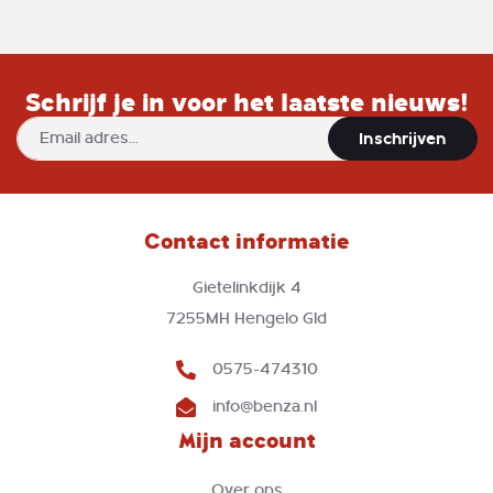
Schrijf je in voor het laatste nieuws!
Abonneer
Inschrijven
u
op
onze
nieuwsbrief
Contact informatie
Gietelinkdijk 4
7255MH Hengelo Gld
0575-474310
info@benza.nl
Mijn account
Over ons