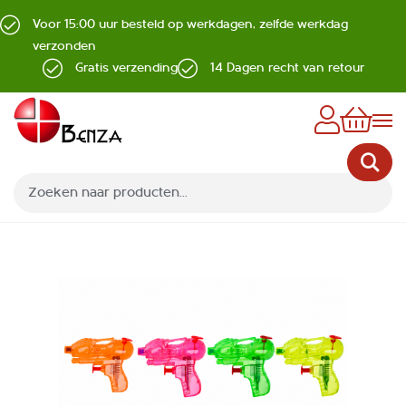
Voor 15:00 uur besteld op werkdagen, zelfde werkdag
verzonden
Gratis verzending
14 Dagen recht van retour
Z
Ga
naar
het
einde
van
de
afbeeldingen-