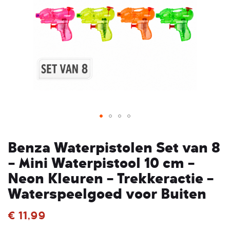
gallerij
Ga
naar
Benza Waterpistolen Set van 8
het
– Mini Waterpistool 10 cm –
begin
Neon Kleuren – Trekkeractie –
van
de
Waterspeelgoed voor Buiten
afbeeldingen-
gallerij
€ 11,99