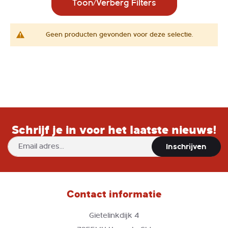
Toon/Verberg Filters
Geen producten gevonden voor deze selectie.
Schrijf je in voor het laatste nieuws!
Abonneer
Inschrijven
u
op
onze
nieuwsbrief
Contact informatie
Gietelinkdijk 4